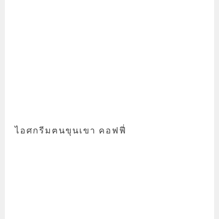
ไอศกรีมฅนขุนเขา คอฟฟี่