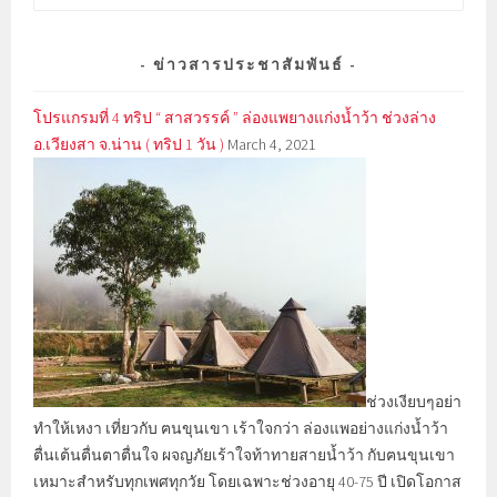
for:
ข่าวสารประชาสัมพันธ์
โปรแกรมที่ 4 ทริป “ สาสวรรค์ ” ล่องแพยางแก่งน้ำว้า ช่วงล่าง
อ.เวียงสา จ.น่าน ( ทริป 1 วัน )
March 4, 2021
ช่วงเงียบๆอย่า
ทำให้เหงา เที่ยวกับ ฅนขุนเขา เร้าใจกว่า ล่องแพอย่างแก่งน้ำว้า
ตื่นเต้นตื่นตาตื่นใจ ผจญภัยเร้าใจท้าทายสายน้ำว้า กับฅนขุนเขา
เหมาะสำหรับทุกเพศทุกวัย โดยเฉพาะช่วงอายุ 40-75 ปี เปิดโอกาส