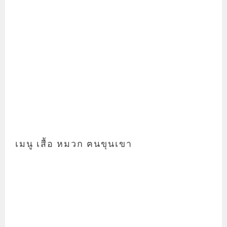
เมนู เสื้อ หมวก ฅนขุนเขา