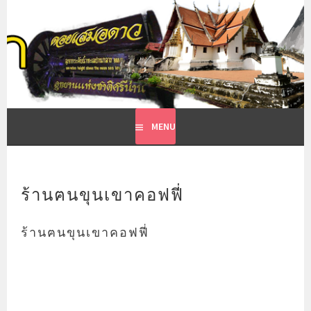
Skip
to
ที่พักเวียงสา น่าน
content
รีสอร์ทเวียงสา
MENU
ร้านฅนขุนเขาคอฟฟี่
ร้านฅนขุนเขาคอฟฟี่