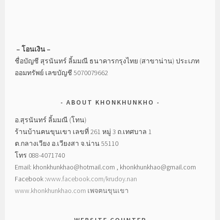
– โอนเงิน –
ชื่อบัญชี สุรนันทร์ ลิ้มมณี ธนาคารกรุงไทย (สาขาน่าน) ประเภท
ออมทรัพย์ เลขบัญชี 5070079662
ABOUT KHONKHUNKHO
อ.สุรนันทร์ ลิ้มมณี (โทน)
ร้านบ้านฅนขุนเขา เลขที่ 261 หมู่ 3 ถ.เทศบาล 1
ต.กลางเวียง อ.เวียงสา จ.น่าน 55110
โทร 088-4071740
Email: khonkhunkhao@hotmail.com , khonkhunkhao@gmail.com
Facebook :
www.facebook.com/krudoy.nan
www.khonkhunkhao.com
เพจฅนขุนเขา