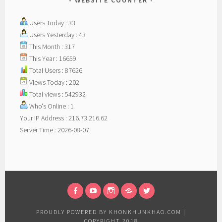
WEBSITE COUNTER
Users Today : 33
Users Yesterday : 43
This Month : 317
This Year : 16659
Total Users : 87626
Views Today : 202
Total views : 542932
Who's Online : 1
Your IP Address : 216.73.216.62
Server Time : 2026-08-07
FACEBOOK
VDO
INTAGRAM
LINE
TWITTER
PROUDLY POWERED BY KHONKHUNKHAO.COM
|
COPYRIGHT 2018