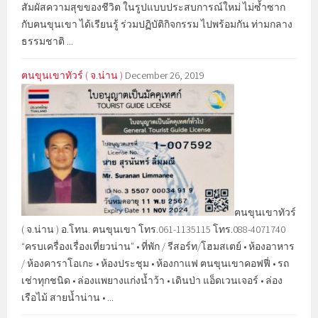
สัมผัสความสุขของชีวิต ในรูปแบบประสบการณ์ใหม่ ไม่ซ้ำซาก
กับฅนขุนเขา ได้เรียนรู้ ร่วมปฏิบัติกิจกรรม ไปพร้อมกัน ท่ามกลาง
ธรรมชาติ ...
ฅนขุนเขาทัวร์ ( จ.น่าน )
December 26, 2019
ฅนขุนเขาทัวร์
( จ.น่าน ) อ.โทน. ฅนขุนเขา โทร.061-1135115 โทร.088-4071740
“ครบเครื่องเรื่องเที่ยวน่าน” • ที่พัก / รีสอร์ท/โฮมสเตย์ • ห้องอาหาร
/ ห้องคาราโอเกะ • ห้องประชุม • ห้องกาแฟ ฅนขุนเขาคอฟฟี่ • รถ
เช่าทุกชนิด • ล่องแพยางแก่งน้ำว้า • เดินป่า แอ็ดเวนเจอร์ • ล่อง
เรือไม้ สายน้ำน่าน • ...