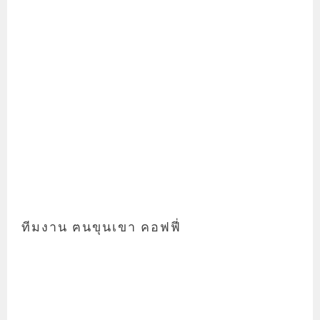
ทีมงาน ฅนขุนเขา คอฟฟี่