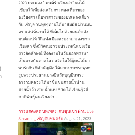
2023 บทเพลง ” มนต์รักเวียงสา” ผมได้
เขียนไว้เพื่อส่งเสริมการท่องเที่ยวของ
อ.เวียงสา เนื้อหาสาระของบทเพลงเกี่ยว
กับ เชิญชวนทุกๆท่านได้มาสัมผัส ม่านมน
ตราเสน่ห์น่านใต้ ที่เต็มไปด้วยมนต์ขลัง
มนต์เสน่ห์ วิถีแห่งเมืองสงบงาม ของชาว
เวียงสา ซึ่งมีวัฒนธรรมประเพณีแข่งเรือ
ยาวอัตลักษณ์ ที่งดงามในวันออกพรรษา
เป็นแรงบันดาลใจ ดลจิตใจให้ผู้คนได้มา
พบรักกัน ที่สำคัญคือ ได้มากราบพระพุทธ
ี
รูปพระประธานปางยืนวัดบุญยืนพระ
า
อารามหลวง ได้มาชื่นชมสายน้ำน่าน
สายน้ำว้า สายน้ำแห่งชีวิต ได้เรียนรู้วิถี
ชาติพันธุ์คนเวียงสา ...
การแสดงสด บทเพลง..ฅนขุนเขา ผ่าน Live
Streaming เชิญรับชมครับ
August 21, 2023