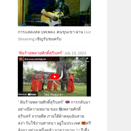
การแสดงสด บทเพลง..ฅนขุนเขา ผ่าน Live
Streaming เชิญรับชมครับ
“ฝันร้ายพลายศักดิ์สุรินทร์”
July 10, 2023
” ฝันร้ายพลายศักดิ์สุรินทร์”
การกลับมา
อย่างมีความหมาย ของ
พลายศักดิ์
สุรินทร์ จากอดีต ภายใต้ผ้าคลุมอันสวย
สง่า รับใช้งานศาสนา อยู่ในประเทศ
ศรี
ลังกา อย่างเหนื่อยล้า มายาวนาน 22 ปี ซึ่ง