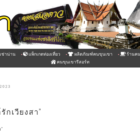
เช่าน่าน
แพ็กเกตท่องเที่ยว
ผลิตภัณฑ์ฅนขุนเขา
ร้านฅน
ฅนขุนเขารีสอร์ท
2023
รักเวียงสา”
า”