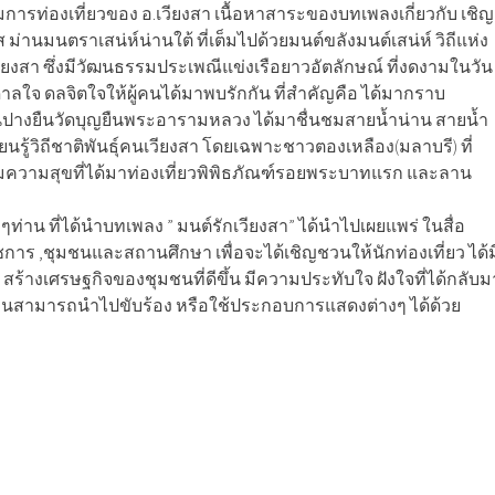
ริมการท่องเที่ยวของ อ.เวียงสา เนื้อหาสาระของบทเพลงเกี่ยวกับ เชิญ
ม่านมนตราเสน่ห์น่านใต้ ที่เต็มไปด้วยมนต์ขลังมนต์เสน่ห์ วิถีแห่ง
ยงสา ซึ่งมีวัฒนธรรมประเพณีแข่งเรือยาวอัตลักษณ์ ที่งดงามในวัน
ลใจ ดลจิตใจให้ผู้คนได้มาพบรักกัน ที่สำคัญคือ ได้มากราบ
างยืนวัดบุญยืนพระอารามหลวง ได้มาชื่นชมสายน้ำน่าน สายน้ำ
รียนรู้วิถีชาติพันธุ์คนเวียงสา โดยเฉพาะชาวตองเหลือง(มลาบรี) ที่
มเอมความสุขที่ได้มาท่องเที่ยวพิพิธภัณฑ์รอยพระบาทแรก และลาน
าน ที่ได้นำบทเพลง ” มนต์รักเวียงสา” ได้นำไปเผยแพร่ ในสื่อ
ชการ ,ชุมชนและสถานศึกษา เพื่อจะได้เชิญชวนให้นักท่องเที่ยว ได้ม
 สร้างเศรษฐกิจของชุมชนที่ดีขึ้น มีความประทับใจ ฝังใจที่ได้กลับม
ท่านสามารถนำไปขับร้อง หรือใช้ประกอบการแสดงต่างๆ ได้ด้วย