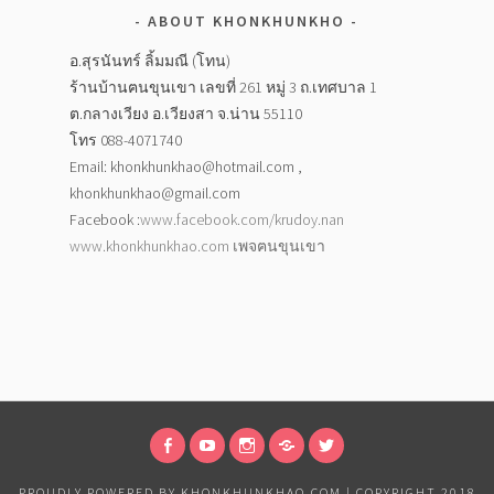
ABOUT KHONKHUNKHO
อ.สุรนันทร์ ลิ้มมณี (โทน)
ร้านบ้านฅนขุนเขา เลขที่ 261 หมู่ 3 ถ.เทศบาล 1
ต.กลางเวียง อ.เวียงสา จ.น่าน 55110
โทร 088-4071740
Email: khonkhunkhao@hotmail.com ,
khonkhunkhao@gmail.com
Facebook :
www.facebook.com/krudoy.nan
www.khonkhunkhao.com
เพจฅนขุนเขา
FACEBOOK
VDO
INTAGRAM
LINE
TWITTER
PROUDLY POWERED BY KHONKHUNKHAO.COM
|
COPYRIGHT 2018