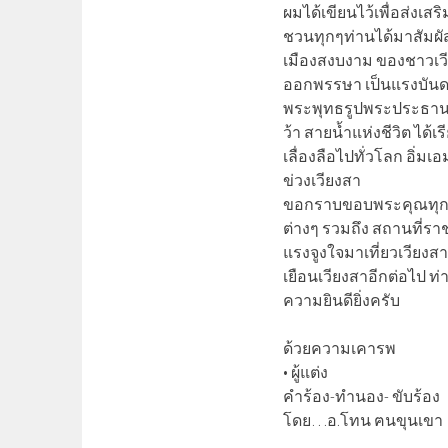
ผมได้เขียนไว้เพื่อส่งเส
ชวนทุกๆท่านได้มาสัมผัส 
เมืองสงบงาม ของชาวเวี
ออกพรรษา เป็นแรงบันดา
พระพุทธรูปพระประธานป
ว้า สายน้ำแห่งชีวิต ได้เ
เลื่องลือไปทั่วโลก อิ่
ข่วงเวียงสา
ขอกราบขอบพระคุณทุกๆท่
ต่างๆ รวมถึง สถานที่รา
แรงจูงใจมาเที่ยวเวียงสา
เยือนเวียงสาอีกต่อไป 
ความยินดียิ่งครับ
ด้วยความเคารพ
• ผู้แต่ง
คำร้อง-ทำนอง- ขับร้อง
โดย…อ.โทน ฅนขุนเขา