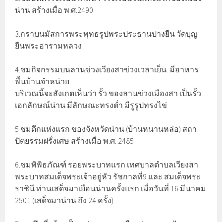
น่าน สร้างเมื่อ พ.ศ.2490
3.กราบนมัสการพระพุทธรูปพระประธานปางยืน วัดบุญ
ยืนพระอารามหลวง
4.ชมกิจกรรมบนลานข่วงเวียงสาข่วงเวลาเย็น. มีอาหาร
พื้นบ้านจำหน่าย
บริเวณนี้จะสังเกตเห็นว่า รั้ว ของลานข่วงเมืองสา เป็นรั้ว
เอกลักษณ์น่าน มีลักษณะทรงต่ำ มีรูรูปทรงไข่
5 ชมตึกแห่งแรก ของจังหวัดน่าน (บ้านหนานหล่อ) สถา
ปัตยรรมฝรั่งเศษ สร้างเมื่อ พ.ศ. 2485
6.ชมพิพิธภัณฑ์ รอยพระบาทแรก เทศบาลตำบลเวียงสา
พระบาทสมเด็จพระเจ้าอยู่หัว รัชกาลที่9 และ สมเด็จพระ
ราชินี ท่านเสด็จมาเยือนน่านครั้งแรก เมื่อวันที่ 16 มีนาคม
2501 (เสด็จมาน่าน ถึง 24 ครั้ง)