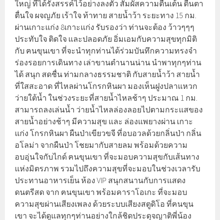
ใหญ่ ที่ได้รังสรรค์ไว้อย่างลงตัว สัมผัสความตื่นเต้น ตื่นตา
ตื่นใจ ผจญภัย เร้าใจ ท้าทาย สายน้ำว้า ระยะทาง 15 กม.
ผ่านเกาะแก่ง 8เกาะแก่ง รับรองว่า ท่านจะต้อง ว้าวๆๆๆ
ประทับใจ ติดใจ และปลอดภัย อิ่มเอมกับความสุขทุกมิติ
กับ ฅนขุนเขา ที่จะนำทุกท่านได้ร่วมบันทึกความทรงจำ
ร่องรอยการเดินทาง เล่าขานตำนานน่าน นำพาทุกๆท่าน
ได้ สนุก สดชื่น ท่ามกลางธรรมชาติ กับสายน้ำว้า สายน้ำ
ที่ใสสะอาด ที่ไหลผ่านโกรกหินผา มองเห็นฝูงปลาแหวก
ว่ายใต้น้ำ ในช่วงระยะที่สายน้ำไหลช้าๆ ประมาณ 1 กม.
สามารถลงเล่นน้ำ ว่ายน้ำไหลล่องลอยไปตามกระแสของ
สายน้ำอย่างช้าๆ มีความสุข และ ล่องแพยางผ่าน เกาะ
แก่ง โกรกหินผา ผืนป่าเขียวขจี ที่อบอวลด้วยกลิ่นป่า กลิ่น
อโลม่า จากผืนป่า โชยมากับสายลม พร้อมด้วยความ
อบอุ่นใจกับไกด์ ฅนขุนเขา ที่จะมอบความสุขกับเส้นทาง
แห่งมิตรภาพ รวมไปถึงความสุขที่จะมอบในช่วงเวลารับ
ประทานอาหารเย็น ห้อง VIP สนุกสนานกับการแสดง
ดนตรีสด จาก ฅนขุนเขา พร้อมคาราโอเกะ ที่จะมอบ
ความสุขผ่านเสียงเพลง ด้วยระบบเสียงสตูดิโอ ที่ฅนขุน
เขา จะได้ดูแลทุกๆท่านอย่างใกล้ชิดประดุจญาติพี่น้อง