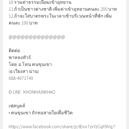
10.รวมค่าธรรมเนียมเข้าอุทยาน
11.ถ้าเป็นชาวต่างชาติ เพิ่มค่าเข้าอุทยานคนละ 200 บาท
12.ถ้าจะใส่บาตรพระในเวลาเช้าบริเวณหน้าที่พัก เพิ่ม
คนละ 100 บาท
@@@@@@@@@@@@@@
ติดต่อ…
พาหลงทัวร์
โดย..อ.โทน ฅนขุนเขา
(อ.เวียงสา น่าน)
088-4071740
ID LINE : KHONKHUNKHAO
เฟสบุคส์ :
• ฅนขุนเขา ถักทอสายใยเพื่อชีวิต
https://www.facebook.com/share/p/tEivx7zxYzCqX9Vq/?