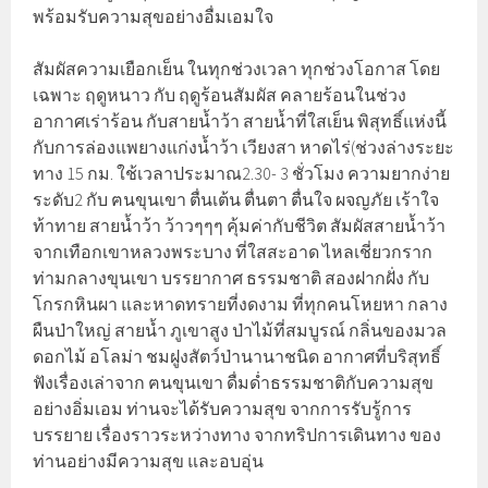
พร้อมรับความสุขอย่างอื่มเอมใจ
สัมผัสความเยือกเย็น ในทุกช่วงเวลา ทุกช่วงโอกาส โดย
เฉพาะ ฤดูหนาว กับ ฤดูร้อนสัมผัส คลายร้อนในช่วง
อากาศเร่าร้อน กับสายน้ำว้า สายน้ำที่ใสเย็น พิสุทธิ์แห่งนี้
กับการล่องแพยางแก่งน้ำว้า เวียงสา หาดไร่(ช่วงล่างระยะ
ทาง 15 กม. ใช้เวลาประมาณ2.30- 3 ชั่วโมง ความยากง่าย
ระดับ2 กับ ฅนขุนเขา ตื่นเต้น ตื่นตา ตื่นใจ ผจญภัย เร้าใจ
ท้าทาย สายน้ำว้า ว้าวๆๆๆ คุ้มค่ากับชีวิต สัมผัสสายน้ำว้า
จากเทือกเขาหลวงพระบาง ที่ใสสะอาด ไหลเชี่ยวกราก
ท่ามกลางขุนเขา บรรยากาศ ธรรมชาติ สองฝากฝั่ง กับ
โกรกหินผา และหาดทรายที่งดงาม ที่ทุกคนโหยหา กลาง
ผืนป่าใหญ่ สายน้ำ ภูเขาสูง ป่าไม้ที่สมบูรณ์ กลิ่นของมวล
ดอกไม้ อโลม่า ชมฝูงสัตว์ป่านานาชนิด อากาศที่บริสุทธิ์
ฟังเรื่องเล่าจาก ฅนขุนเขา ดื่มด่ำธรรมชาติกับความสุข
อย่างอิ่มเอม ท่านจะได้รับความสุข จากการรับรู้การ
บรรยาย เรื่องราวระหว่างทาง จากทริปการเดินทาง ของ
ท่านอย่างมีความสุข และอบอุ่น