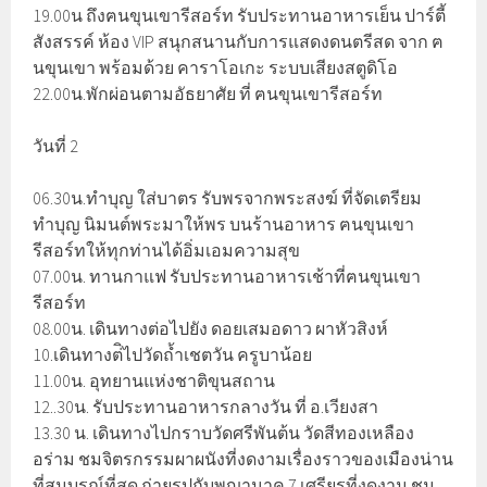
19.00น ถึงฅนขุนเขารีสอร์ท รับประทานอาหารเย็น ปาร์ตี้
สังสรรค์ ห้อง VIP สนุกสนานกับการแสดงดนตรีสด จาก ฅ
นขุนเขา พร้อมด้วย คาราโอเกะ ระบบเสียงสตูดิโอ
22.00น.พักผ่อนตามอัธยาศัย ที่ ฅนขุนเขารีสอร์ท
วันที่ 2
06.30น.ทำบุญ ใส่บาตร รับพรจากพระสงฆ์ ที่จัดเตรียม
ทำบุญ นิมนต์พระมาให้พร บนร้านอาหาร ฅนขุนเขา
รีสอร์ทให้ทุกท่านได้อิ่มเอมความสุข
07.00น. ทานกาแฟ รับประทานอาหารเช้าที่ฅนขุนเขา
รีสอร์ท
08.00น. เดินทางต่อไปยัง ดอยเสมอดาว ผาหัวสิงห์
10.เดินทางต่ิไปวัดถ้ำเชตวัน ครูบาน้อย
11.00น. อุทยานแห่งชาติขุนสถาน
12..30น. รับประทานอาหารกลางวัน ที่ อ.เวียงสา
13.30 น. เดินทางไปกราบวัดศรีพันต้น วัดสีทองเหลือง
อร่าม ชมจิตรกรรมผาผนังที่งดงามเรื่องราวของเมืองน่าน
ที่สมบูรณ์ที่สุด ถ่ายรูปกับพญานาค 7 เศรียรที่งดงาม ชม