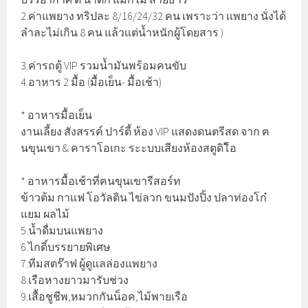
2.ค่าแพยาง ทริปละ 8/16/24/32 คน เพราะว่า เเพยาง นั่งได้
ลำละไม่เกิน 8 คน แล้วแต่น้ำหนักผู้โดยสาร )
3.ค่ารถตู้ VIP รวมน้ำมันพร้อมคนขับ
4.อาหาร 2 มื้อ (มื้อเย็น- มื้อเช้า)
* อาหารมื้อเย็น
งานเลี้ยง สังสรรค์ ปาร์ตี้ ห้อง VIP แสดงดนตรีสด จาก ฅ
นขุนเขา & คาราโอเกะ ระะบบเสียงห้องสตูดิโิอ
* อาหารมื้อเช้าที่ฅนขุนเขารีสอร์ท
ข้าวต้ม กาแฟ โอวัลติน ไข่ลวก ขนมปังปิ้ง ปลาท่องโก๋
แยม ผลไม้
5.น้ำดื่มบนแพยาง
6.ไกดิ์บรรยายพิเศษ
7.ทีมสตร๊าฟ ผู้ดูแลล่องแพยาง
8.เรือหางยาวมารับช่วง
9.เสื้อชูชีพ,หมวกกันน็อค,ไม้พายเรือ