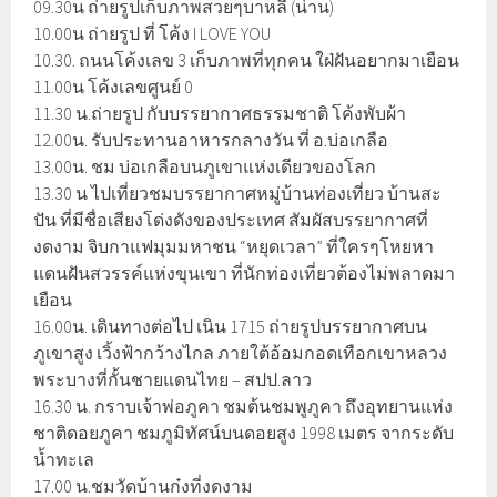
09.30น ถ่ายรูปเก็บภาพสวยๆบาหลี (น่าน)
10.00น ถ่ายรูป ที่ โค้ง I LOVE YOU
10.30. ถนนโค้งเลข 3 เก็บภาพที่ทุกคน ใฝ่ฝันอยากมาเยือน
11.00น โค้งเลขศูนย์ 0
11.30 น.ถ่ายรูป กับบรรยากาศธรรมชาติ โค้งพับผ้า
12.00น. รับประทานอาหารกลางวัน ที่ อ.บ่อเกลือ
13.00น. ชม บ่อเกลือบนภูเขาแห่งเดียวของโลก
13.30 น ไปเที่ยวชมบรรยากาศหมู่บ้านท่องเที่ยว บ้านสะ
ปัน ที่มีชื่อเสียงโด่งดังของประเทศ สัมผัสบรรยากาศที่
งดงาม จิบกาแฟมุมมหาชน “หยุดเวลา” ที่ใครๆโหยหา
แดนฝันสวรรค์แห่งขุนเขา ที่นักท่องเที่ยวต้องไม่พลาดมา
เยือน
16.00น. เดินทางต่อไป เนิน 1715 ถ่ายรูปบรรยากาศบน
ภูเขาสูง เวิ้งฟ้ากว้างไกล ภายใต้อ้อมกอดเทือกเขาหลวง
พระบางที่กั้นชายแดนไทย – สปป.ลาว
16.30 น. กราบเจ้าพ่อภูคา ชมต้นชมพูภูคา ถึงอุทยานแห่ง
ชาติดอยภูคา ชมภูมิทัศน์บนดอยสูง 1998 เมตร จากระดับ
น้ำทะเล
17.00 น.ชมวัดบ้านก๋งที่งดงาม