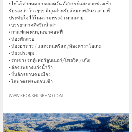
• ไฮไล้ สายหมอก ตลอดวัน อัศจรรย์แสงสวยช่วงเช้า
รับรองว่า ว้าวๆๆๆ มีมุมสำหรับเก็บภาพอันงดงาม ที่
ประทับใจ ไว้ในความทรงจำ มากมาย
• บรรยากาศติดริมน้ำสา
• กาแฟสด ฅนขุนเขาคอฟฟี่
• ห้องพักสวย
• ห้องอาหาร / แสดงดนตรีสด /ห้องคาราโอเกะ
• ห้องประชุม
• รถเช่า ( รถตู้/ฟอร์จูนเนอร์/โพลวิล / เก๋ง)
• ล่องแพยางแก่งน้ำว้า
• ปั่นจักรยานชมเมือง
• ใส่บาตรพระตอนเช้า
WWW.KHONKHUNKHAO.COM