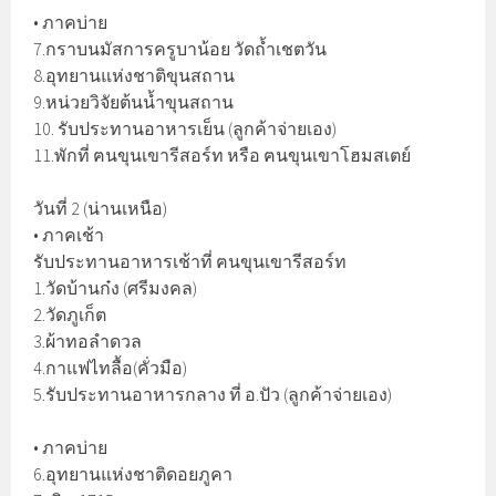
• ภาคบ่าย
7.กราบนมัสการครูบาน้อย วัดถ้ำเชตวัน
8.อุทยานแห่งชาติขุนสถาน
9.หน่วยวิจัยต้นน้ำขุนสถาน
10. รับประทานอาหารเย็น (ลูกค้าจ่ายเอง)
11.พักที่ ฅนขุนเขารีสอร์ท หรือ ฅนขุนเขาโฮมสเตย์
วันที่ 2 (น่านเหนือ)
• ภาคเช้า
รับประทานอาหารเช้าที่ ฅนขุนเขารีสอร์ท
1.วัดบ้านก๋ง (ศรีมงคล)
2.วัดภูเก็ต
3.ผ้าทอลำดวล
4.กาแฟไทลื้อ(คั่วมือ)
5.รับประทานอาหารกลาง ที่ อ.ปัว (ลูกค้าจ่ายเอง)
• ภาคบ่าย
6.อุทยานแห่งชาติดอยภูคา