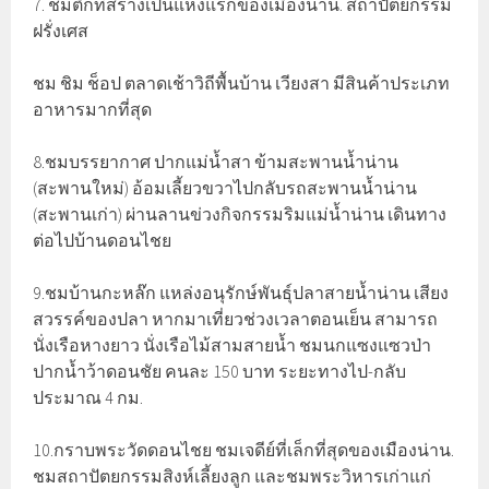
7. ชมตึกที่สร้างเป็นแห่งแรกของเมืองน่าน. สถาปัตยกรรม
ฝรั่งเศส
ชม ชิม ช็อป ตลาดเช้าวิถีพื้นบ้าน เวียงสา มีสินค้าประเภท
อาหารมากที่สุด
8.ชมบรรยากาศ ปากแม่น้ำสา ข้ามสะพานน้ำน่าน
(สะพานใหม่) อ้อมเลี้ยวขวาไปกลับรถสะพานน้ำน่าน
(สะพานเก่า) ผ่านลานข่วงกิจกรรมริมแม่น้ำน่าน เดินทาง
ต่อไปบ้านดอนไชย
9.ชมบ้านกะหล๊ก แหล่งอนุรักษ์พันธุ์ปลาสายน้ำน่าน เสียง
สวรรค์ของปลา หากมาเที่ยวช่วงเวลาตอนเย็น สามารถ
นั่งเรือหางยาว นั่งเรือไม้สามสายน้ำ ชมนกแซงแซวป่า
ปากน้ำว้าดอนชัย คนละ 150 บาท ระยะทางไป-กลับ
ประมาณ 4 กม.
10.กราบพระวัดดอนไชย ชมเจดีย์ที่เล็กที่สุดของเมืองน่าน.
ชมสถาปัตยกรรมสิงห์เลี้ยงลูก และชมพระวิหารเก่าแก่