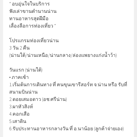
” อบอุ่นใจในบริการ
ฟังเล่าขานตำนานน่าน
ทานอาหารสุดฝีมือ
เลื่องลือการท่องเที่ยว ”
โปรแกรมท่องเที่ยวน่าน
3 วัน 2 คืน
(น่านใต้/น่านเหนือ/น่านกลาง/ล่องแพยางแก่งน้ำว้า)
วันแรก (น่านใต้)
• ภาคเช้า
1.เริ่มต้นการเดินทาง ที่ ฅนขุนเขารีสอร์ท จ.น่าน หรือ รับที่
สนามบินน่าน
2.ดอยเสมอดาว (อช.ศรีน่าน)
3.ผาหัวสิงห์
4.คอกเสือ
5.เสาดิน
6.รับประทานอาหารกลางวัน ที่ อ.นาน้อย (ลูกค้าจ่ายเอง)