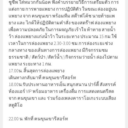
ชูชีพ ใส่หมวกกันน็อค ฟังคำบรรยายวิธีการเตรียมตัว การ
แต่งกาย การพายแพยาง การปฏิบัติตัว ในขณะล่องอยู่บน
แพยาง จาก ฅนขุนเขา พร้อมทีม สต๊าฟโค้ช นายท้ายแพ
ยาง และ ไกด์ให้ปฏิบัติตามคำสั่ง ของสตร๊าฟ ล่องแพยาง
เพื่อความปลอดภัย ในการผจญภัย เร้าใจ ท้าทาย สายน้ำ
ว้า ล่องแพยางแก่งน้ำว้า ในระยะทาง ประมาณ 15 กม.ใช้
เวลาในการล่องแพยาง 2.30-3.00 ชม.การล่องระยะช่วง
กลางทาง ของเส้นทางการล่องแพยาง มีกิจกรรมชม
ธรรมชาติ / สัตว์ป่า /สัตว์น้ำ//กิจกรรมว่ายน้ำ ล่องไปตาม
แพยาง ระยะทาง 1 กม.
17.00น. สิ้นสุดการล่องแพยาง
เดินทางกลับมาที่ ฅนขุนเขารีสอร์ท
18.00น.รับประทานอาหารเย็น สนุกสนาน ปาร์ตี้ สังสรรค์
ห้องแอร์ VIP พร้อมอาหาร เครื่องดื่ม การแสดงดนตรีสด
จาก ฅนขุนเขา และ ร่วมร้องเพลงคาราโอเกะระบบเสียง
สตูดิโอ
22.00 น. พักที่ ฅนขุนเขารีสอร์ท