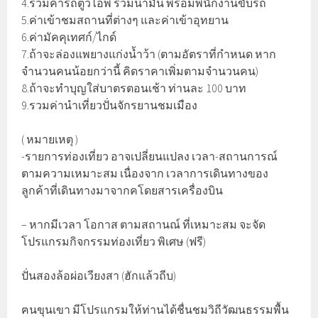
4.รวมค่ารถตู้วีไอพี รวมน้ำมัน พร้อมพนักงานขับรถ
5.ค่าเข้าชมสถานที่ต่างๆ และค่าเข้าอุทยาน
6.ค่ามัคคุเทศก์/ไกด์
7.ถ้าจะล่องแพยางแก่งน้ำว้า (ตามอัตราที่กำหนด หาก
จำนวนคนน้อยกว่านี้ คิดราคาเพิ่มตามจำนวนคน)
8.ถ้าจะทำบุญใส่บาตรตอนเช้า ท่านละ 100 บาท
9.รวมค่านำเที่ยวปั่นจักรยานชมเมือง
( หมายเหตุ )
-รายการท่องเที่ยว อาจเปลี่ยนแปลง เวลา-สถานการณ์
ตามความเหมาะสม เนื่องจาก เวลาการเดินทางของ
ลูกค้าที่เดินทางมาจากคโดยสารเครื่องบิน
– หากมีเวลา โอกาส ตามสถานณ์ ที่เหมาะสม จะจัด
โปรแกรมกิจกรรมท่องเที่ยว พิเศษ (ฟรี)
ปั่นสองล้อผ่อเวียงสา (ฮักแล้วถีบ)
ฅนขุนเขา มีโปรแกรมให้ท่านได้ชื่นชมวิถีวัฒนธรรมพื้น