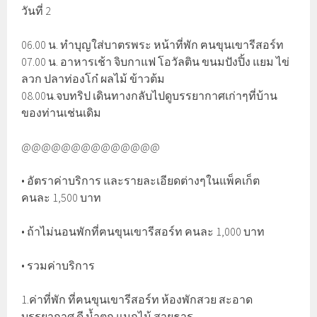
วันที่ 2
06.00 น. ทำบุญใส่บาตรพระ หน้าที่พัก ฅนขุนเขารีสอร์ท
07.00 น. อาหารเช้า จิบกาแฟ โอวัลติน ขนมปังปิ้ง แยม ไข่
ลวก ปลาท่องโก๋ ผลไม้ ข้าวต้ม
08.00น.จบทริป เดินทางกลับไปดูบรรยากาศเก่าๆที่บ้าน
ของท่านเช่นเดิม
@@@@@@@@@@@@@@
• อัตราค่าบริการ และรายละเอียดต่างๆในแพ็คเก็ต
คนละ 1,500 บาท
• ถ้าไม่นอนพักที่ฅนขุนเขารีสอร์ท คนละ 1,000 บาท
• รวมค่าบริการ
1.ค่าที่พัก ที่ฅนขุนเขารีสอร์ท ห้องพักสวย สะอาด
บรรยากาศ ดี น้ำตก แมกไม้ สายธาร