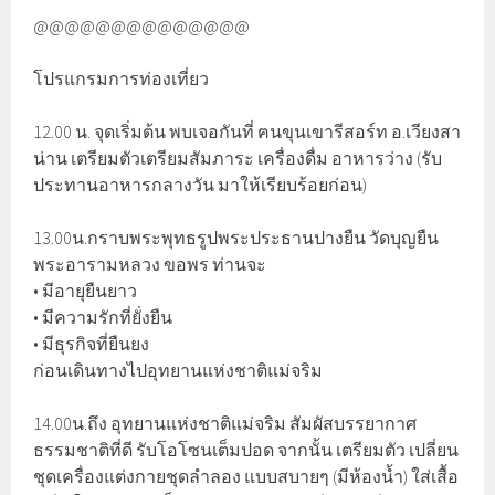
@@@@@@@@@@@@@@
โปรแกรมการท่องเที่ยว
12.00 น. จุดเริ่มต้น พบเจอกันที่ ฅนขุนเขารีสอร์ท อ.เวียงสา
น่าน เตรียมตัวเตรียมสัมภาระ เครื่องดื่ม อาหารว่าง (รับ
ประทานอาหารกลางวัน มาให้เรียบร้อยก่อน)
13.00น.กราบพระพุทธรูปพระประธานปางยืน วัดบุญยืน
พระอารามหลวง ขอพร ท่านจะ
• มีอายุยืนยาว
• มีความรักที่ยั่งยืน
• มีธุรกิจที่ยืนยง
ก่อนเดินทางไปอุทยานแห่งชาติแม่จริม
14.00น.ถึง อุทยานแห่งชาติแม่จริม สัมผัสบรรยากาศ
ธรรมชาติที่ดี รับโอโซนเต็มปอด จากนั้น เตรียมตัว เปลี่ยน
ชุดเครื่องแต่งกายชุดลำลอง แบบสบายๆ (มีห้องน้ำ) ใส่เสื้อ