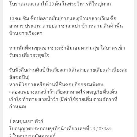
โบราณ และเสาไม้ 10 ต้น ในพระวิหารที่ใหญ่มาก
10.ชม ชิม ช็อปตลาดเย็น(กาดแลง)บ้านกลางเวียง ซื้อ
อาหาร ประเภท ลาบปลา ซาลาเปา ข้าวหลาม สินค้าพื้น
บ้านชาวเวียงสา
หากพักที่ฅนขุนเขา ช่วงเช้าอิ่มเอมความสุข ใส่บาตรเช้า
รับพร เที่ยวจรสุขใจ
รับฟังสืบสานศิลป์ ถิ่นเวียงสา (เส้นสายลายเสียง สำเนียงสะ
ล้อซอปิน)
หากมีโอกาสหรือท่านที่ชื่นชอบกิจกรรมพิเศษ
• ล่องแพยางแก่งน้ำว้า เวียงสาหาดไร่ ผจญภัย ตื่นเต้น
เร้าใจ ท้าทาย สายน้ำว้า (มีค่าใช้จ่ายเพิ่ม ตามอัตราที่
กำหนด)
1.ฅนขุนเขา ทัวร์
ใบอนุญาตประกอบธุรกิจนำเที่ยว เลขที่ 23 / 03384
2.ใบอนุญาตมัคคุเทศก์