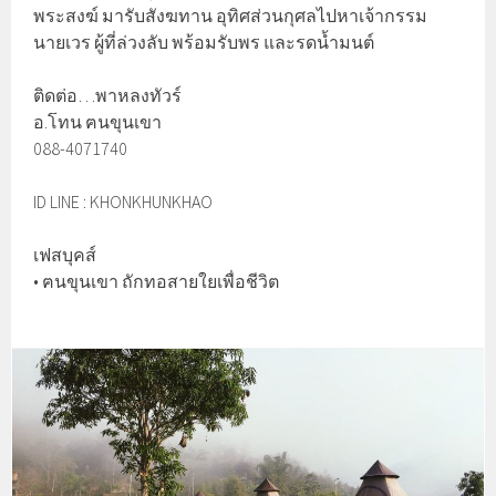
พระสงฆ์ มารับสังฆทาน อุทิศส่วนกุศลไปหาเจ้ากรรม
นายเวร ผู้ที่ล่วงลับ พร้อมรับพร และรดน้ำมนต์
ติดต่อ…พาหลงทัวร์
อ.โทน ฅนขุนเขา
088-4071740
ID LINE : KHONKHUNKHAO
เฟสบุคส์
• ฅนขุนเขา ถักทอสายใยเพื่อชีวิต