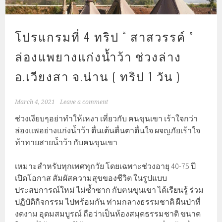
โปรแกรมที่ 4 ทริป “ สาสวรรค์ ”
ล่องแพยางแก่งน้ำว้า ช่วงล่าง
อ.เวียงสา จ.น่าน ( ทริป 1 วัน )
March 4, 2021
Leave a comment
ช่วงเงียบๆอย่าทำให้เหงา เที่ยวกับ ฅนขุนเขา เร้าใจกว่า
ล่องแพอย่างแก่งน้ำว้า ตื่นเต้นตื่นตาตื่นใจ ผจญภัยเร้าใจ
ท้าทายสายน้ำว้า กับฅนขุนเขา
เหมาะสำหรับทุกเพศทุกวัย โดยเฉพาะช่วงอายุ 40-75 ปี
เปิดโอกาส สัมผัสความสุขของชีวิต ในรูปแบบ
ประสบการณ์ใหม่ ไม่ซ้ำซาก กับฅนขุนเขา ได้เรียนรู้ ร่วม
ปฏิบัติกิจกรรม ไปพร้อมกัน ท่ามกลางธรรมชาติ ผืนป่าที่
งดงาม อุดมสมบูรณ์ ถือว่าเป็นห้องสมุดธรรมชาติ ขนาด