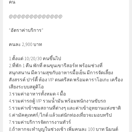
คน
@@@@@@@@@@@@@
“อัตราค่าบริการ”
คนละ 2,900 บาท
1.ตั้งแต่ 10/20/30 คนขึ้นไป
2.ที่พัก 1 คืน พักที่ ฅนขุนเขารีสอร์ท พร้อมช่วงที่
สนุกสนาน มีความสุขกับอาหารมื้อเย็น มีการจัดเลี้ยง
สังสรรค์ ปาร์ตี้ ห้อง VIP ดนตรีสด พร้อมคาราโอเกะ เครื่อง
เสียงระบบสตูดิโอ
3.รวมค่าอาหารทั้งหมด 4 มื้อ
4.รวมค่ารถตู้ VIP รวมน้ำมัน พร้อมพนักงานขับรถ
5.รวมค่าเข้าชมสถานที่ต่างๆ และค่าเข้าอุทยานแห่งชาติ
6.ค่ามัคคุเทศก์/ไกด์ แล้วแต่นักท่องเที่ยวจะมอบทริป
7.รวมค่าบริการจัดการงานทัวร์
8.ถ้าหากจะทำบุญในช่วงเช้า เพิ่มคนละ 100 บาท นิมนต์