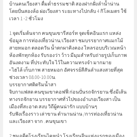
บ้านคนเวียงสา ดื่มด่ำธรรมชาติ สองฝากฝั่งลำน้ำน่าน
โดยปั่นสองล้อ ผ่อเวียงสา ระยะทางไปกลับ 4 กิโลเมตร ใช้
เวลา 1 -2 ชั่วโมง
1.จุดเริ่มต้นจาก ฅนขุนเขารีสอร์ท จุดเช็คอินแรก แหล่ง
ข้อมูล การท่องเที่ยวน่าน/เวียงสา ชมบรรยากาศแมกไม้
สายหมอก ตลอดวัน น้ำตกผาคิงคอง ไหลรอบบริเวณหน้า
ห้องพักทุกห้อง รับรองว่า ว้าว มีมุมสำหรับถ่ายรูปเก็บภาพ
อันงดงาม ที่ประทับใจ ไว้ในความทรงจำ มากมาย
• ไฮไล้ เก็บภาพ สายหมอก อัศจรรย์สีสันลำแสงสวยที่สุด
ช่วงเวลา 08.00-10.00น.
บรรยากาศติดริมน้ำสา
จิบกาแฟสด ฅนขุนเขาคอฟฟี่ ก่อนปั่นรถจักรยาน ซึ่งมีเส้น
ทางรถจักยาน บรรยากาศทั่วไปของอำเภอเวียงสา เป็น
เมืองที่สะอาด สงบ วิถีผู้คนน่ารัก แบบบ้านๆ
รับฟังเรื่องราว เล่าขาน ตำนานน่าน /การท่องเที่ยวน่าน
และเวียงสา จาก ..ฅนขุนเขา
2.ชมอดีตโรงเรียนไคหนำ โรงเรียนจีนแห่งแรกของเมือง