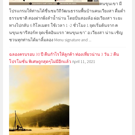
ฅนขุนเขา มี
โปรแกรมให้ท่านได้ชื่นชมวิถีวัฒนธรรมพื้นบ้านคนเวียงสา ดื่มด่ำ
ธรรมชาติ สองฝากฝั่งลำน้ำน่าน โดยปั่นสองล้อ ผ่อเวียงสา ระยะ
ทางไปกลับ 6 กิโลเมตร ใช้เวลา 1 -2 ชั่วโมง 1.จุดเริ่มต้นจาก ฅ
นขุนเขารีสอร์ท จุดเช็คอินแรก “ฅนขุนเขา” อ.เวียงสา น่าน เชิญ
ชวนทุกท่านได้มาลิ้มลอง Menu signature and ...
ฉลองครบรอบ 30 ปี คืนกำไรให้ลูกค้า ท่องเที่ยวน่าน 3 วัน 2 คืน
โปรโมชั่น พิเศษถูกสุดๆไม่มีอีกแล้ว
April 11, 2021