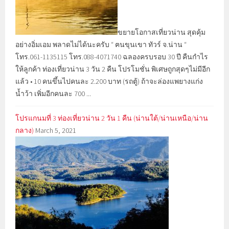
ขยายโอกาสเที่ยวน่าน สุดคุ้ม
อย่างอิ่มเอม พลาดไม่ได้นะครับ “ ฅนขุนเขา ทัวร์ จ.น่าน “
โทร.061-1135115 โทร.088-4071740 ฉลองครบรอบ 30 ปี คืนกำไร
ให้ลูกค้า ท่องเที่ยวน่าน 3 วัน 2 คืน โปรโมชั่น พิเศษถูกสุดๆไม่มีอีก
แล้ว • 10 คนขึ้นไปคนละ 2.200 บาท (รถตู้) ถ้าจะล่องแพยางแก่ง
น้ำว้า เพิ่มอีกคนละ 700 ...
โปรแกนมที่ 3 ท่องเที่ยวน่าน 2 วัน 1 คืน (น่านใต้/น่านเหนือ/น่าน
กลาง)
March 5, 2021