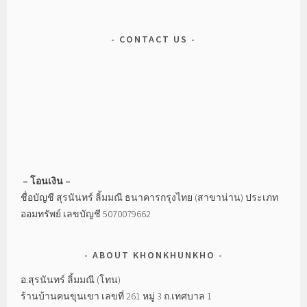
CONTACT US
– โอนเงิน –
ชื่อบัญชี สุรนันทร์ ลิ้มมณี ธนาคารกรุงไทย (สาขาน่าน) ประเภท
ออมทรัพย์ เลขบัญชี 5070079662
ABOUT KHONKHUNKHO
อ.สุรนันทร์ ลิ้มมณี (โทน)
ร้านบ้านฅนขุนเขา เลขที่ 261 หมู่ 3 ถ.เทศบาล 1