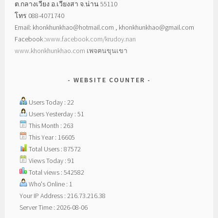
ต.กลางเวียง อ.เวียงสา จ.น่าน 55110
โทร 088-4071740
Email: khonkhunkhao@hotmail.com , khonkhunkhao@gmail.com
Facebook :
www.facebook.com/krudoy.nan
www.khonkhunkhao.com
เพจฅนขุนเขา
WEBSITE COUNTER
Users Today : 22
Users Yesterday : 51
This Month : 263
This Year : 16605
Total Users : 87572
Views Today : 91
Total views : 542582
Who's Online : 1
Your IP Address : 216.73.216.38
Server Time : 2026-08-06