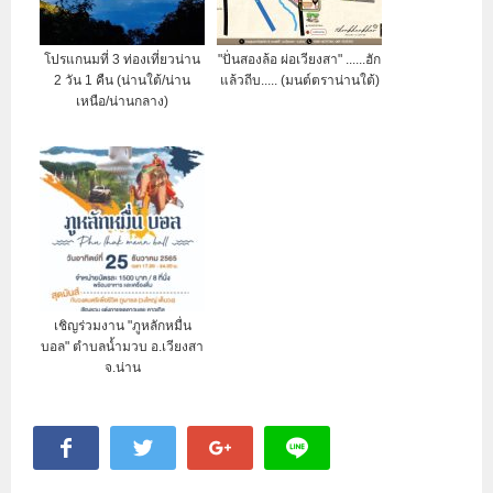
โปรแกนมที่ 3 ท่องเที่ยวน่าน
"ปั่นสองล้อ ผ่อเวียงสา" ......ฮัก
2 วัน 1 คืน (น่านใต้/น่าน
แล้วถีบ..... (มนต์ตราน่านใต้)
เหนือ/น่านกลาง)
เชิญร่วมงาน "ภูหลักหมื่น
บอล" ตำบลน้ำมวบ อ.เวียงสา
จ.น่าน