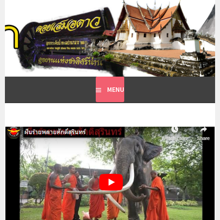
Skip
to
ที่พักเวียงสา น่าน
content
รีสอร์ทเวียงสา
MENU