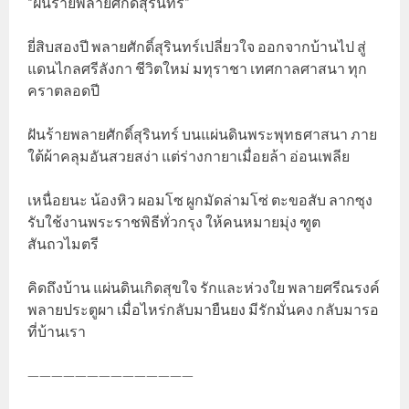
“ฝันร้ายพลายศักดิ์สุรินทร์”
ยี่สิบสองปี พลายศักดิ์สุรินทร์เปลี่ยวใจ ออกจากบ้านไป สู่
แดนไกลศรีลังกา ชีวิตใหม่ มทุราชา เทศกาลศาสนา ทุก
คราตลอดปี
ฝันร้ายพลายศักดิ์สุรินทร์ บนแผ่นดินพระพุทธศาสนา ภาย
ใต้ผ้าคลุมอันสวยสง่า แต่ร่างกายาเมื่อยล้า อ่อนเพลีย
เหนื่อยนะ น้องหิว ผอมโซ ผูกมัดล่ามโซ่ ตะขอสับ ลากซุง
รับใช้งานพระราชพิธีทั่วกรุง ให้คนหมายมุ่ง ฑูต
สันถวไมตรี
คิดถึงบ้าน แผ่นดินเกิดสุขใจ รักและห่วงใย พลายศรีณรงค์
พลายประตูผา เมื่อไหร่กลับมายืนยง มีรักมั่นคง กลับมารอ
ที่บ้านเรา
——————————————