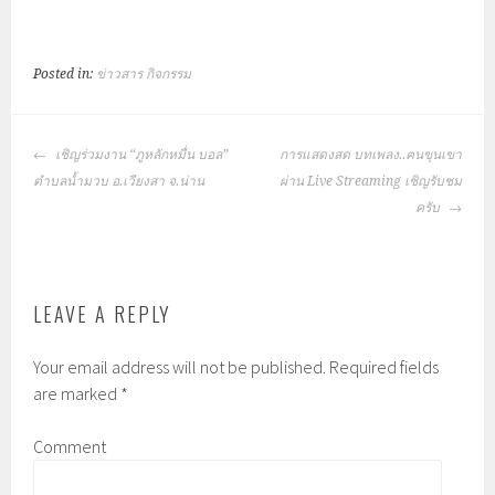
Posted in:
ข่าวสาร กิจกรรม
POST
เชิญร่วมงาน “ภูหลักหมื่น บอล”
การแสดงสด บทเพลง..ฅนขุนเขา
NAVIGATION
ตำบลน้ำมวบ อ.เวียงสา จ.น่าน
ผ่าน Live Streaming เชิญรับชม
ครับ
LEAVE A REPLY
Your email address will not be published.
Required fields
are marked
*
Comment